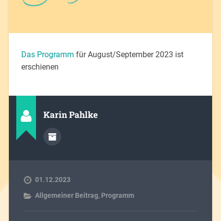
Das Programm
für August/September 2023 ist
erschienen
Karin Pahlke
01.12.2023
Allgemeiner Beitrag
,
Programm