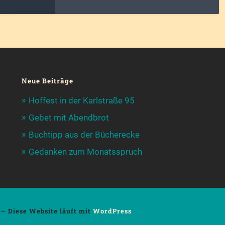
Neue Beiträge
Hoffest in der Karlstraße 95
Gebet mit Abendbrot
Buchtipp aus der Bücherecke
Gedanken zum Monatsspruch
— Diese Website läuft mit
WordPress