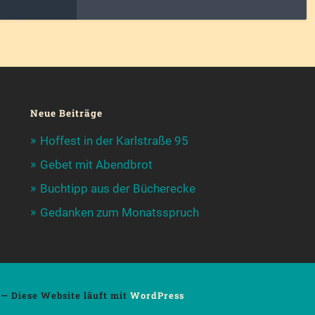
Neue Beiträge
Hoffest in der Karlstraße 95
Gebet mit Abendbrot
Buchtipp aus der Bücherecke
Gedanken zum Monatsspruch
— Diese Website läuft mit
WordPress